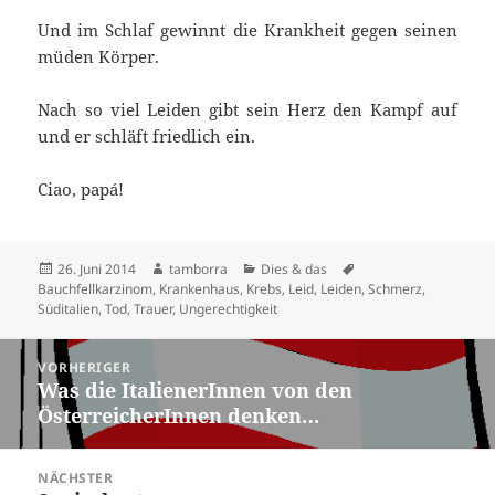
Und im Schlaf gewinnt die Krankheit gegen seinen
müden Körper.
Nach so viel Leiden gibt sein Herz den Kampf auf
und er schläft friedlich ein.
Ciao, papá!
Veröffentlicht
Autor
Kategorien
Schlagwörter
26. Juni 2014
tamborra
Dies & das
am
Bauchfellkarzinom
,
Krankenhaus
,
Krebs
,
Leid
,
Leiden
,
Schmerz
,
Süditalien
,
Tod
,
Trauer
,
Ungerechtigkeit
Beitragsnavigation
VORHERIGER
Was die ItalienerInnen von den
Vorheriger
ÖsterreicherInnen denken…
Beitrag:
NÄCHSTER