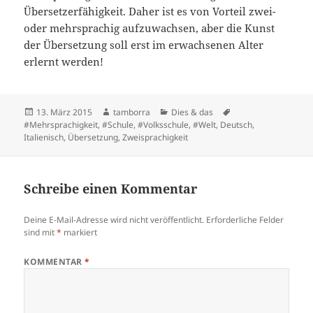
Übersetzerfähigkeit. Daher ist es von Vorteil zwei-
oder mehrsprachig aufzuwachsen, aber die Kunst
der Übersetzung soll erst im erwachsenen Alter
erlernt werden!
Veröffentlicht
Autor
Kategorien
Schlagwörter
13. März 2015
tamborra
Dies & das
am
#Mehrsprachigkeit
,
#Schule
,
#Volksschule
,
#Welt
,
Deutsch
,
Italienisch
,
Übersetzung
,
Zweisprachigkeit
Schreibe einen Kommentar
Deine E-Mail-Adresse wird nicht veröffentlicht.
Erforderliche Felder
sind mit
*
markiert
KOMMENTAR
*