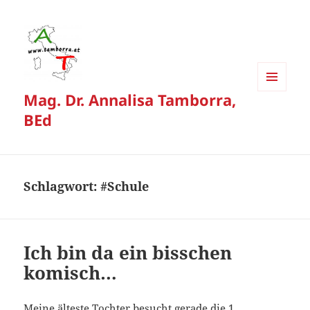
Mag. Dr. Annalisa Tamborra,
MENÜ
UND
BEd
WIDGETS
Schlagwort:
#Schule
Ich bin da ein bisschen
komisch…
Meine älteste Tochter besucht gerade die 1.