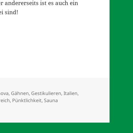
 andererseits ist es auch ein
i sind!
gwörter
nova
,
Gähnen
,
Gestikulieren
,
Italien
,
reich
,
Pünktlichkeit
,
Sauna
urelle Unterschiede!