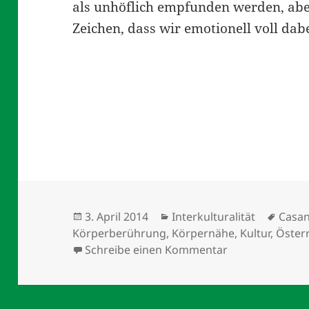
als unhöflich empfunden werden, aber
Zeichen, dass wir emotionell voll dabe
Veröffentlicht
Kategorien
Schla
3. April 2014
Interkulturalität
Casa
am
Körperberührung
,
Körpernähe
,
Kultur
,
Öster
zu Einfach kult
Schreibe einen Kommentar