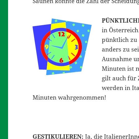
Saunen könnte die Zahl der Scheidunge
PÜNKTLICH
in Österreich
pünktlich zu 
anders zu sei
Ausnahme un
Minuten ist 
gilt auch fü
werden in It
Minuten wahrgenommen!
GESTIKULIEREN:
Ja, die ItalienerInn