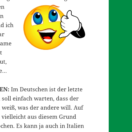
en
in
d ich
ar
 Dame
t
ut,
be…
EN:
Im Deutschen ist der letzte
soll einfach warten, dass der
h weiß, was der andere will. Auf
d vielleicht aus diesem Grund
chen. Es kann ja auch in Italien