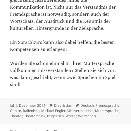
gleichzeitig faszinierendes Mittel die
Kommunikation ist. Nicht nur das Verständnis der
Fremdsprache ist notwendig, sondern auch der
Wortschatz, der Ausdruck und die Kenntnis der
kulturellen Hintergründe in der Zielsprache.
Ein Sprachkurs kann also dabei helfen, die besten
Kompetenzen zu erlangen!
Wurden Sie schon einmal in Ihrer Muttersprache
vollkommen missverstanden? Stellen Sie sich vor,
was dann geschieht, wenn zwei Sprachen im Spiel
sind!
Veröffentlicht
Kategorien
Schlagwörter
1. Dezember 2014
Dies & das
Deutsch
,
Fremdsprache
,
am
Gehirn
,
Italienisch
,
Michael Engler
,
Missverständnis
,
Muttersprache
,
Theater
,
Theaterstück
,
trügerisch
,
Wörter
,
Wortschatz