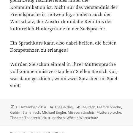
gleichzeitig faszinierendes Mittel die
Kommunikation ist. Nicht nur das Verständnis der
Fremdsprache ist notwendig, sondern auch der
Wortschatz, der Ausdruck und die Kenntnis der
kulturellen Hintergründe in der Zielsprache.
Ein Sprachkurs kann also dabei helfen, die besten
Kompetenzen zu erlangen!
Wurden Sie schon einmal in Ihrer Muttersprache
vollkommen missverstanden? Stellen Sie sich vor,
was dann geschieht, wenn zwei Sprachen im Spiel
sind!
Veröffentlicht
Kategorien
Schlagwörter
1. Dezember 2014
Dies & das
Deutsch
,
Fremdsprache
,
am
Gehirn
,
Italienisch
,
Michael Engler
,
Missverständnis
,
Muttersprache
,
Theater
,
Theaterstück
,
trügerisch
,
Wörter
,
Wortschatz