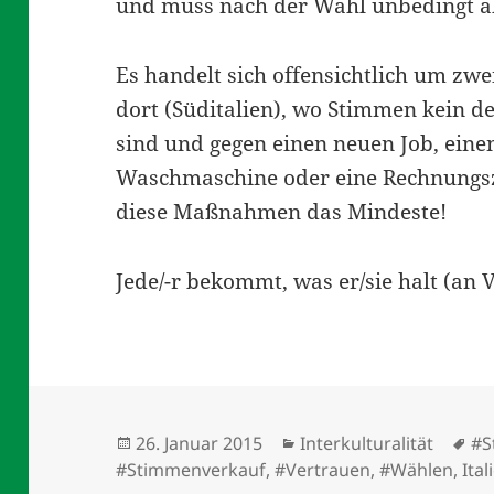
und muss nach der Wahl unbedingt 
Es handelt sich offensichtlich um zw
dort (Süditalien), wo Stimmen kein 
sind und gegen einen neuen Job, einen
Waschmaschine oder eine Rechnungsz
diese Maßnahmen das Mindeste!
Jede/-r bekommt, was er/sie halt (an 
Veröffentlicht
Kategorien
Sc
26. Januar 2015
Interkulturalität
#S
am
#Stimmenverkauf
,
#Vertrauen
,
#Wählen
,
Ital