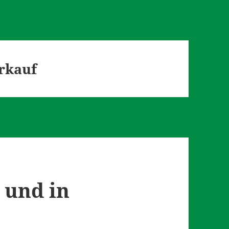
rkauf
 und in