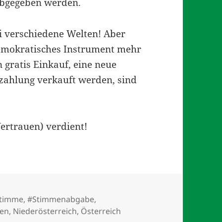
abgegeben werden.
ei verschiedene Welten! Aber
demokratisches Instrument mehr
 gratis Einkauf, eine neue
ahlung verkauft werden, sind
Vertrauen) verdient!
hlagwörter
timme
,
#Stimmenabgabe
,
ien
,
Niederösterreich
,
Österreich