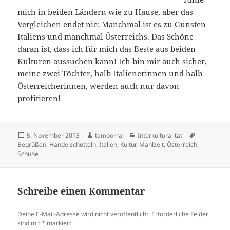
mich in beiden Ländern wie zu Hause, aber das
Vergleichen endet nie: Manchmal ist es zu Gunsten
Italiens und manchmal Österreichs. Das Schöne
daran ist, dass ich für mich das Beste aus beiden
Kulturen aussuchen kann! Ich bin mir auch sicher,
meine zwei Töchter, halb Italienerinnen und halb
Österreicherinnen, werden auch nur davon
profitieren!
Veröffentlicht
Autor
Kategorien
Schlagwört
5. November 2013
tamborra
Interkulturalität
am
Begrüßen
,
Hände schütteln
,
Italien
,
Kultur
,
Mahlzeit
,
Österreich
,
Schuhe
Schreibe einen Kommentar
Deine E-Mail-Adresse wird nicht veröffentlicht.
Erforderliche Felder
sind mit
*
markiert