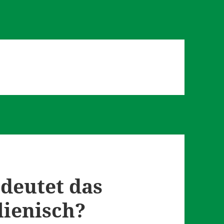
edeutet das
alienisch?