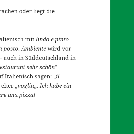
rachen oder liegt die
alienisch mit
lindo e pinto
 a posto
.
Ambiente
wird vor
 – auch in Süddeutschland in
estaurant sehr schön
“
 Italienisch sagen: „
il
 eher „
voglia
„:
Ich habe ein
are una pizza!