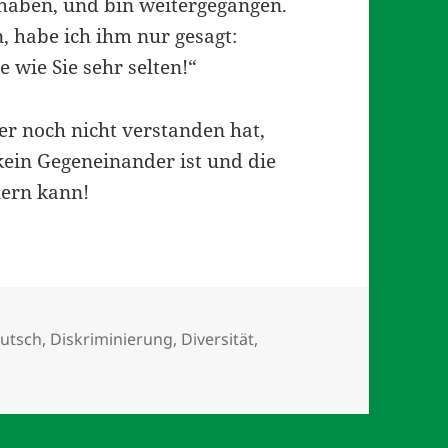
haben, und bin weitergegangen.
, habe ich ihm nur gesagt:
e wie Sie sehr selten!“
er noch nicht verstanden hat,
kein Gegeneinander ist und die
hern kann!
örter
utsch
,
Diskriminierung
,
Diversität
,