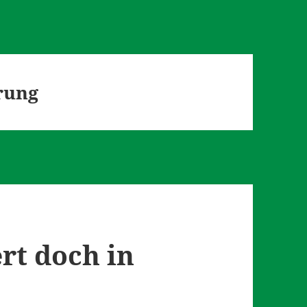
rung
rt doch in