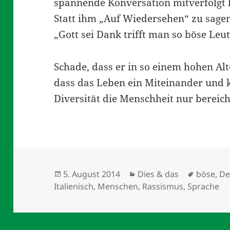
spannende Konversation mitverfolgt 
Statt ihm „Auf Wiedersehen“ zu sagen
„Gott sei Dank trifft man so böse Leut
Schade, dass er in so einem hohen Alt
dass das Leben ein Miteinander und 
Diversität die Menschheit nur bereic
Veröffentlicht
Kategorien
Schlagw
5. August 2014
Dies & das
böse
,
De
am
Italienisch
,
Menschen
,
Rassismus
,
Sprache